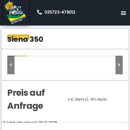
035723-479012
Start
Neue Wohnmobile Kaufen
Teilintegrierte
»
»
»
Giottiline
Siena 350
»
Siena 350
BESTELLBAR
Preis auf
0 € (Netto), 19% MwSt.
Anfrage
Zuletzt aktualisiert: 05.12.2025