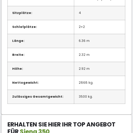
Sitzplätze:
4
Schlafplätze:
2+2
Länge:
6.36 m
Breite:
2.32 m
Höhe:
2.92 m
Nettogewicht:
2868 kg.
Zulässiges Gesamtgewicht:
3500 kg.
ERHALTEN SIE HIER IHR TOP ANGEBOT
FÜR
Siena 350