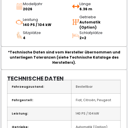
Modelljahr
Länge
2026
6.36 m
Getriebe
Leistung
Automatik
140 PS / 104 kW
(Option)
Sitzplätze
Schlafplätze
4
2+2
*Technische Daten sind vom Hersteller übernommen und
unterliegen Toleranzen (siehe Technische Kataloge des
Herstellers).
TECHNISCHE DATEN
Fahrzeugzustand:
Bestellbar
Fahrgestell:
Fiat, Citroën, Peugeot
Leistung:
140 PS / 104 kW
Getriebe:
Automatik (Option)