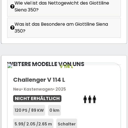
Wie viel ist das Nettogewicht des Giottiline
Siena 350?
Was ist das Besondere am Giottiline Siena
350?
WEITERE MODELLE VON UNS
Challenger V 114 L
Neu
• Kastenwagen
• 2025
NICHT ERHÄLTLICH
120 PS / 89 KW
0 km
5.99
/ 2.05 /
2.65 m
Schalter