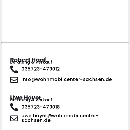
Robert Haaf
Beratung & Verkauf
035723-479012
info@wohnmobilcenter-sachsen.de
Uwe Hoyer
Beratung & Verkauf
035723-479018
uwe.hoyer@wohnmobilcenter-
sachsen.de