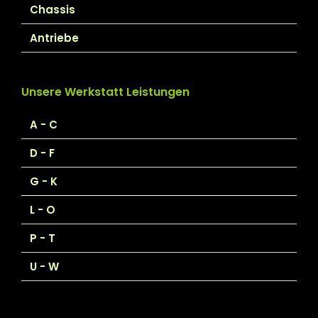
Chassis
Antriebe
Unsere Werkstatt Leistungen
A - C
D - F
G - K
L - O
P - T
U - W