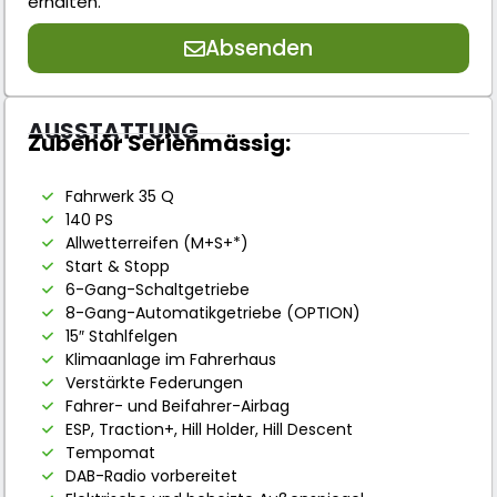
erhalten.
Absenden
AUSSTATTUNG
Zubehör Serienmässig:
Fahrwerk 35 Q
140 PS
Allwetterreifen (M+S+*)
Start & Stopp
6-Gang-Schaltgetriebe
8-Gang-Automatikgetriebe (OPTION)
15″ Stahlfelgen
Klimaanlage im Fahrerhaus
Verstärkte Federungen
Fahrer- und Beifahrer-Airbag
ESP, Traction+, Hill Holder, Hill Descent
Tempomat
DAB-Radio vorbereitet