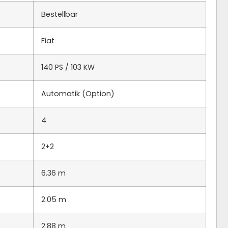
Bestellbar
Fiat
140 PS / 103 KW
Automatik (Option)
4
2+2
6.36 m
2.05 m
2.88 m