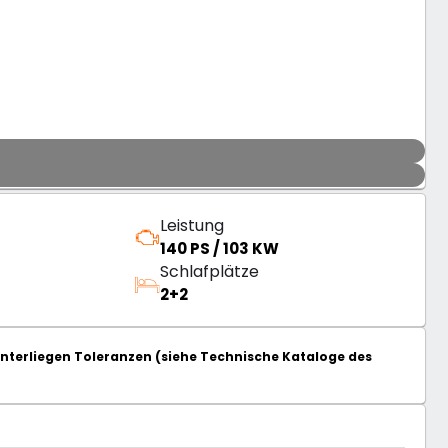
Leistung
140 PS / 103 KW
Schlafplätze
2+2
terliegen Toleranzen (siehe Technische Kataloge des