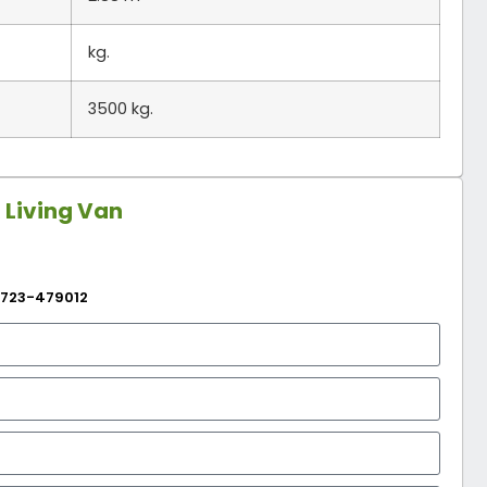
kg.
3500 kg.
R
Living Van
723-479012