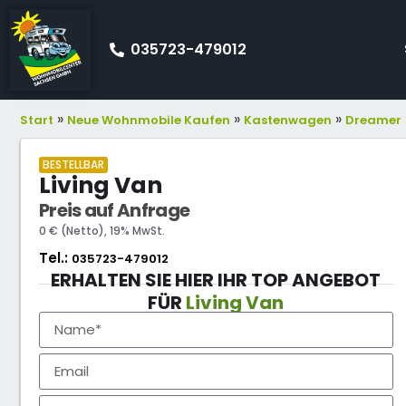
035723-479012
»
»
»
Start
Neue Wohnmobile Kaufen
Kastenwagen
Dreamer
BESTELLBAR
Living Van
Preis auf Anfrage
0 € (Netto), 19% MwSt.
Tel.:
035723-479012
ERHALTEN SIE HIER IHR TOP ANGEBOT
FÜR
Living Van