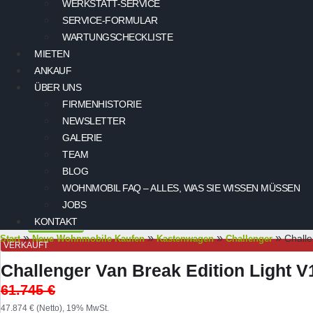
WERKSTATT-SERVICE
SERVICE-FORMULAR
WARTUNGSCHECKLISTE
MIETEN
ANKAUF
ÜBER UNS
FIRMENHISTORIE
NEWSLETTER
GALERIE
TEAM
BLOG
WOHNMOBIL FAQ – ALLES, WAS SIE WISSEN MÜSSEN
JOBS
KONTAKT
»
»
»
»
Challe
Start
Neue Wohnmobile Kaufen
Kastenwagen
Challenger
VERKAUFT
Challenger Van Break Edition Light 
61.745
€
47.874 € (Netto), 19% MwSt.