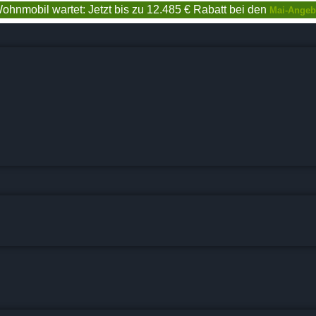
ohnmobil wartet: Jetzt bis zu 12.485 € Rabatt bei den
Mai-Angeb