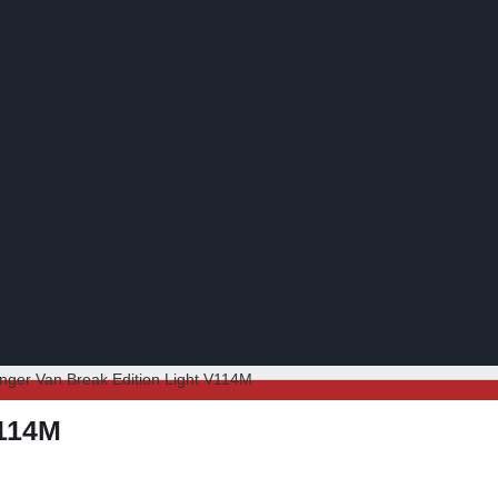
nger Van Break Edition Light V114M
V114M